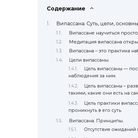
Содержание
Випассана. Суть, цели, основ
Випассане научиться просто
Медитация випассана открыв
Випассана – это практика н
Цели випассаны.
Цель випассаны — по
наблюдения за ним.
Цель випассаны – раз
такими, какие они есть на са
Цель практики випасс
проникнуть в его суть.
Випассана. Принципы.
Отсутствие ожиданий 