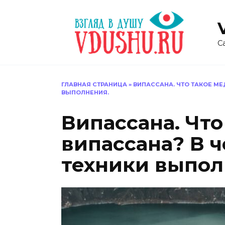
Перейти
к
содержанию
С
ГЛАВНАЯ СТРАНИЦА
»
ВИПАССАНА. ЧТО ТАКОЕ МЕ
ВЫПОЛНЕНИЯ.
Випассана. Чт
випассана? В ч
техники выпол