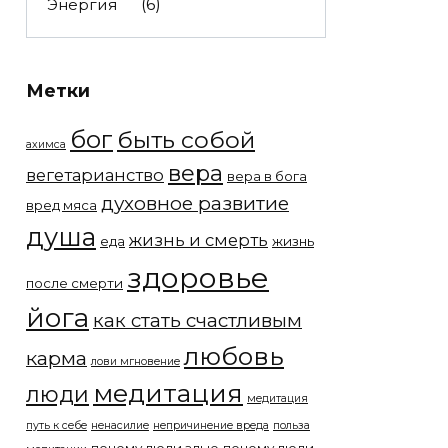
Энергия
(6)
Метки
бог
быть собой
ахимса
вера
вегетарианство
вера в бога
духовное развитие
вред мяса
душа
жизнь и смерть
еда
жизнь
здоровье
после смерти
йога
как стать счастливым
любовь
карма
лови мгновение
медитация
люди
медитация
путь к себе
ненасилие
непричинение вреда
польза