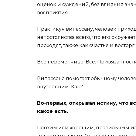
оценок и суждений, без влияния зна
восприятия.
Практикуя випассану, человек прихо
непостоянства всего, что его окружае
проходят, также как счастье и восторг.
Все переменчиво. Все. Привязанност
Випассана помогает обычному челов
внутренним. Как?
Во-первых, открывая истину, что вс
какое есть.
Плохим или хорошим, правильным ил
делаем мы, люди. Мы навешиваем на н