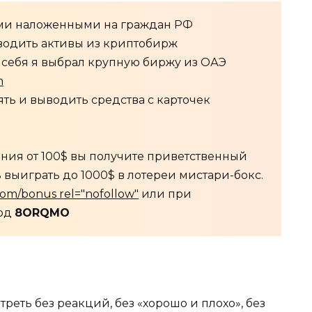
ями наложенными на граждан РФ
водить активы из криптобирж
 себя я выбрал крупную биржу из ОАЭ
m
ть и выводить средства с карточек
ния от 100$ вы получите приветственный
 выиграть до 1000$ в лотереи мистари-бокс.
.com/bonus rel="nofollow"
или при
код
8ORQMO
реть без реакций, без «хорошо и плохо», без