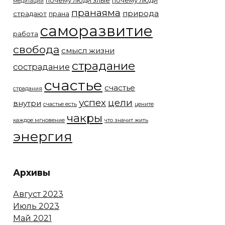
почему люди злые
почему люди
медитации
пранаяма
природа
страдают
прана
саморазвитие
работа
свобода
смысл жизни
страдание
сострадание
счастье
счастье
страдания
успех
цели
внутри
счастье есть
цените
чакры
каждое мгновение
что значит жить
энергия
Архивы
Август 2023
Июль 2023
Май 2021