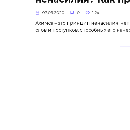
07.05.2020
0
1.2к.
Ахимса – это принцип ненасилия, не
слов и поступков, способных его нан