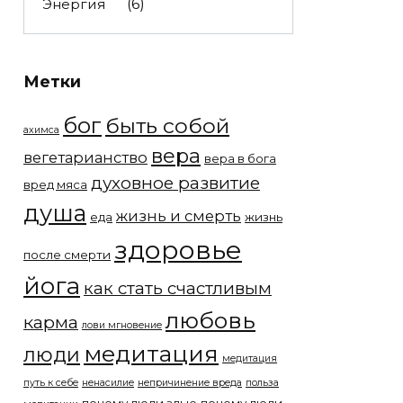
Энергия
(6)
Метки
бог
быть собой
ахимса
вера
вегетарианство
вера в бога
духовное развитие
вред мяса
душа
жизнь и смерть
еда
жизнь
здоровье
после смерти
йога
как стать счастливым
любовь
карма
лови мгновение
медитация
люди
медитация
путь к себе
ненасилие
непричинение вреда
польза