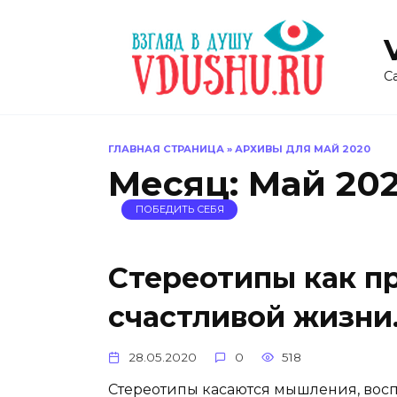
Перейти
к
содержанию
С
ГЛАВНАЯ СТРАНИЦА
»
АРХИВЫ ДЛЯ МАЙ 2020
Месяц:
Май 20
ПОБЕДИТЬ СЕБЯ
Стереотипы как п
счастливой жизни.
28.05.2020
0
518
Стереотипы касаются мышления, восп