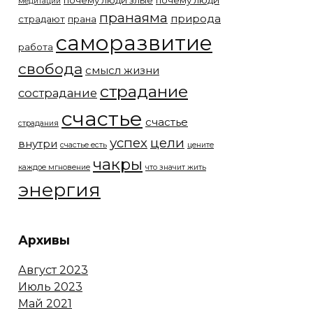
почему люди злые
почему люди
медитации
пранаяма
природа
страдают
прана
саморазвитие
работа
свобода
смысл жизни
страдание
сострадание
счастье
счастье
страдания
успех
цели
внутри
счастье есть
цените
чакры
каждое мгновение
что значит жить
энергия
Архивы
Август 2023
Июль 2023
Май 2021