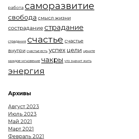
саморазвитие
работа
свобода
смысл жизни
страдание
сострадание
счастье
счастье
страдания
успех
цели
внутри
счастье есть
цените
чакры
каждое мгновение
что значит жить
энергия
Архивы
Август 2023
Июль 2023
Май 2021
Март 2021
Февраль 2021