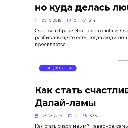
но куда делась лю
02.10.2019
0
514
Счастье в браке. Этот пост о любви.
разбираться, что есть, когда люди по
проявляется
ПОБЕДИТЬ СЕБЯ
Как стать счастли
Далай-ламы
05.05.2019
0
576
Как стать счастливым? Наверное, сам