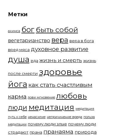
Метки
бог
быть собой
ахимса
вера
вегетарианство
вера в бога
духовное развитие
вред мяса
душа
жизнь и смерть
еда
жизнь
здоровье
после смерти
йога
как стать счастливым
любовь
карма
лови мгновение
медитация
люди
медитация
путь к себе
ненасилие
непричинение вреда
польза
почему люди злые
почему люди
медитации
пранаяма
природа
страдают
прана