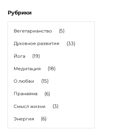
Рубрики
Вегетарианство
(5)
Духовное развитие
(33)
Йога
(19)
Медитация
(18)
О любви
(15)
Пранаяма
(6)
Смысл жизни
(3)
Энергия
(6)