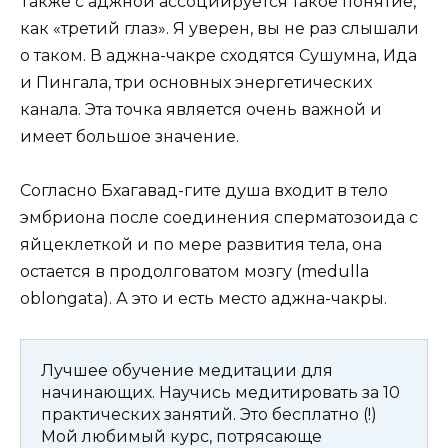
Также с аджной ассоциируется такое понятие,
как «третий глаз». Я уверен, вы не раз слышали
о таком. В аджна-чакре сходятся Сушумна, Ида
и Пингала, три основных энергетических
канала. Эта точка является очень важной и
имеет большое значение.
Согласно Бхагавад-гите душа входит в тело
эмбриона после соединения сперматозоида с
яйцеклеткой и по мере развития тела, она
остается в продолговатом мозгу (medulla
oblongata). А это и есть место аджна-чакры.
Лучшее обучение медитации для
начинающих. Научись медитировать за 10
практических занятий. Это бесплатно (!)
Мой любимый курс, потрясающе