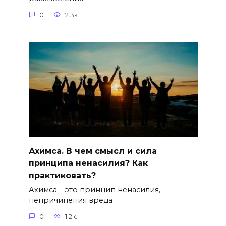
0
2.3к.
Ахимса. В чем смысл и сила
принципа ненасилия? Как
практиковать?
Ахимса – это принцип ненасилия,
непричинения вреда
0
1.2к.