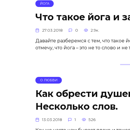
ЙОГА
Что такое йога и 
27.03.2018
0
2.9к.
Давайте разберемся с тем, что такое йо
отмечу, что йога – это не то слово и н
О ЛЮБВИ
Как обрести душе
Несколько слов.
13.03.2018
1
526