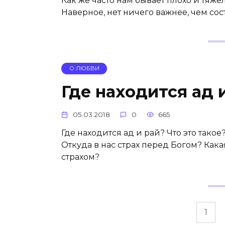
Как же часто нам бывает плохо и тяжел
Наверное, нет ничего важнее, чем со
О ЛЮБВИ
Где находится ад 
05.03.2018
0
665
Где находится ад и рай? Что это тако
Откуда в нас страх перед Богом? Как
страхом?
Пагинация
1
записей