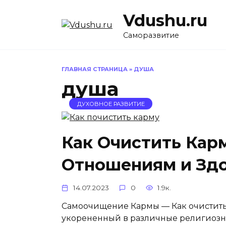
Перейти
Vdushu.ru
к
содержанию
Саморазвитие
ГЛАВНАЯ СТРАНИЦА
»
ДУША
душа
ДУХОВНОЕ РАЗВИТИЕ
Как Очистить Кар
Отношениям и Зд
14.07.2023
0
1.9к.
Самоочищение Кармы — Как очистить 
укорененный в различные религиозны