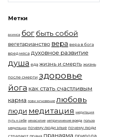
Метки
бог
быть собой
ахимса
вера
вегетарианство
вера в бога
духовное развитие
вред мяса
душа
жизнь и смерть
еда
жизнь
здоровье
после смерти
йога
как стать счастливым
любовь
карма
лови мгновение
медитация
люди
медитация
путь к себе
ненасилие
непричинение вреда
польза
почему люди злые
почему люди
медитации
пранаяма
природа
страдают
прана