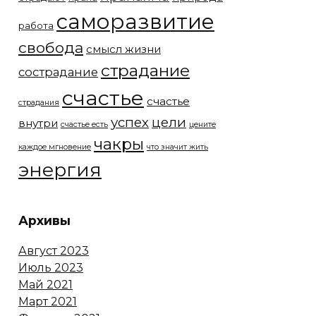
саморазвитие
работа
свобода
смысл жизни
страдание
сострадание
счастье
счастье
страдания
успех
цели
внутри
счастье есть
цените
чакры
каждое мгновение
что значит жить
энергия
Архивы
Август 2023
Июль 2023
Май 2021
Март 2021