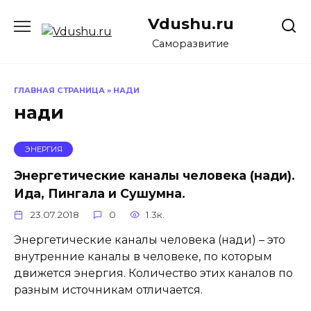
Перейти
Vdushu.ru
к
содержанию
Саморазвитие
ГЛАВНАЯ СТРАНИЦА
»
НАДИ
нади
ЭНЕРГИЯ
Энергетические каналы человека (нади).
Ида, Пингала и Сушумна.
23.07.2018
0
1.3к.
Энергетические каналы человека (нади) – это
внутренние каналы в человеке, по которым
движется энергия. Количество этих каналов по
разным источникам отличается.