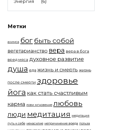
Энергия
(6)
Метки
бог
быть собой
ахимса
вера
вегетарианство
вера в бога
духовное развитие
вред мяса
душа
жизнь и смерть
еда
жизнь
здоровье
после смерти
йога
как стать счастливым
любовь
карма
лови мгновение
медитация
люди
медитация
путь к себе
ненасилие
непричинение вреда
польза