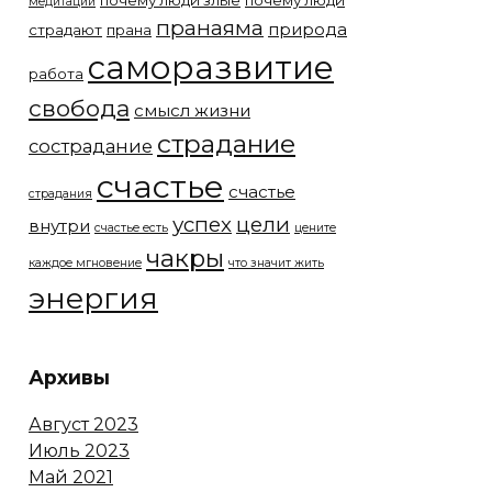
почему люди злые
почему люди
медитации
пранаяма
природа
страдают
прана
саморазвитие
работа
свобода
смысл жизни
страдание
сострадание
счастье
счастье
страдания
успех
цели
внутри
счастье есть
цените
чакры
каждое мгновение
что значит жить
энергия
Архивы
Август 2023
Июль 2023
Май 2021