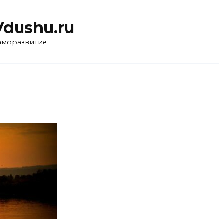
Vdushu.ru
аморазвитие