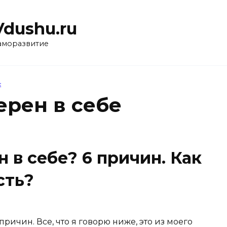
Vdushu.ru
аморазвитие
Е
ерен в себе
 в себе? 6 причин. Как
сть?
причин. Все, что я говорю ниже, это из моего