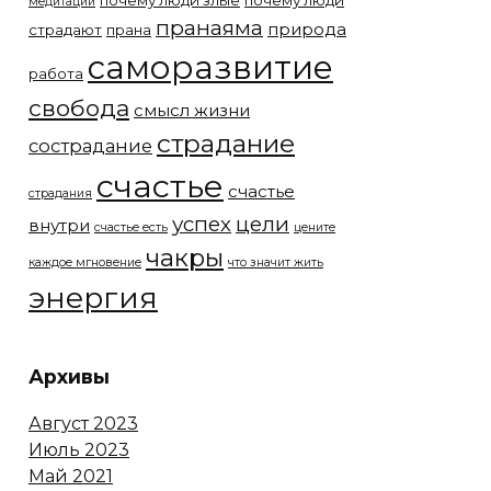
почему люди злые
почему люди
медитации
пранаяма
природа
страдают
прана
саморазвитие
работа
свобода
смысл жизни
страдание
сострадание
счастье
счастье
страдания
успех
цели
внутри
счастье есть
цените
чакры
каждое мгновение
что значит жить
энергия
Архивы
Август 2023
Июль 2023
Май 2021