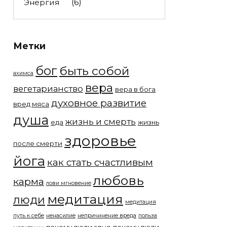
Энергия
(6)
Метки
бог
быть собой
ахимса
вера
вегетарианство
вера в бога
духовное развитие
вред мяса
душа
жизнь и смерть
еда
жизнь
здоровье
после смерти
йога
как стать счастливым
любовь
карма
лови мгновение
медитация
люди
медитация
путь к себе
ненасилие
непричинение вреда
польза